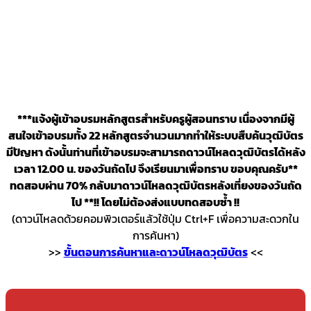
***แจ้งผู้เข้าอบรมหลักสูตรสำหรับครูผู้สอนทราบ เนื่องจากมีผู้
สนใจเข้าอบรมทั้ง 22 หลักสูตรจำนวนมากทำให้ระบบสืบค้นวุฒิบัตร
มีปัญหา ดังนั้นท่านที่เข้าอบรมจะสามารถดาวน์โหลดวุฒิบัตรได้หลัง
เวลา 12.00 น. ของวันถัดไป จึงเรียนมาเพื่อทราบ ขอบคุณครับ**
ทดสอบผ่าน 70% กลับมาดาวน์โหลดวุฒิบัตรหลังเที่ยงของวันถัด
ไป **!! โดยไม่ต้องส่งแบบทดสอบซ้ำ !!
(ดาวน์โหลดด้วยคอมพิวเตอร์แล้วใช้ปุ่ม Ctrl+F เพื่อความสะดวกใน
การค้นหา)
>>
ขั้นตอนการค้นหาและดาวน์โหลดวุฒิบัตร
<<