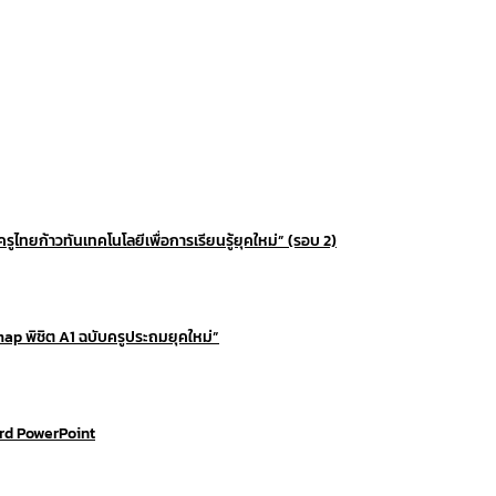
ูไทยก้าวทันเทคโนโลยีเพื่อการเรียนรู้ยุคใหม่” (รอบ 2)
map พิชิต A1 ฉบับครูประถมยุคใหม่”
ord PowerPoint