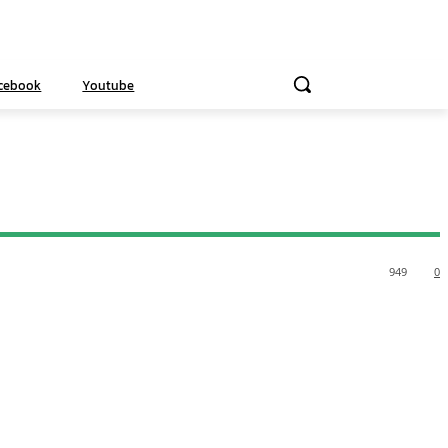
cebook
Youtube
949
0