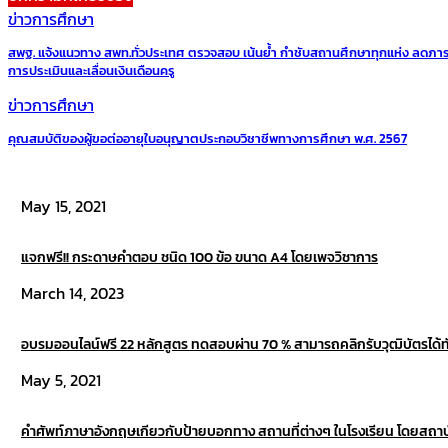
ข่าวการศึกษา
สพฐ. แจ้งแนวทาง สพท.ทั่วประเทศ ตรวจสอบ เน้นย้ำ กำชับสถานศึกษาทุกแห่ง ลดภา
การประเมินและเลื่อนเงินเดือนครู
ข่าวการศึกษา
คุณสมบัติของผู้ขอต่ออายุใบอนุญาตประกอบวิชาชีพทางการศึกษา พ.ศ. 2567
May 15, 2021
แจกฟรี!! กระดาษคำตอบ ชนิด 100 ข้อ ขนาด A4 โดยเพจวิชาการ
March 14, 2023
อบรมออนไลน์ฟรี 22 หลักสูตร ทดสอบผ่าน 70 % สามารถคลิกรับวุฒิบัตรได้ทัน
May 5, 2021
คำศัพท์ภาษาอังกฤษเกียวกับป้ายบอกทาง สถานที่ต่างๆ ในโรงเรียน โดยสถ