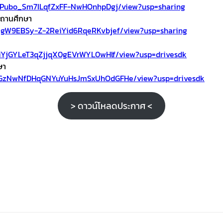
kJajPubo_Sm7ILqfZxFF-NwHOnhpDgj/view?usp=sharing
สถานศึกษา
48UgW9EBSy-Z-2ReiYid6RqeRKvbjef/view?usp=sharing
LZRiYjGYLeT3qZjjqX0gEVrWYL0wHlf/view?usp=drivesdk
ษา
MNOGzNwNfDHqGNYuYuHsJmSxUhOdGFHe/view?usp=drivesdk
> ดาวน์โหลดประกาศ <