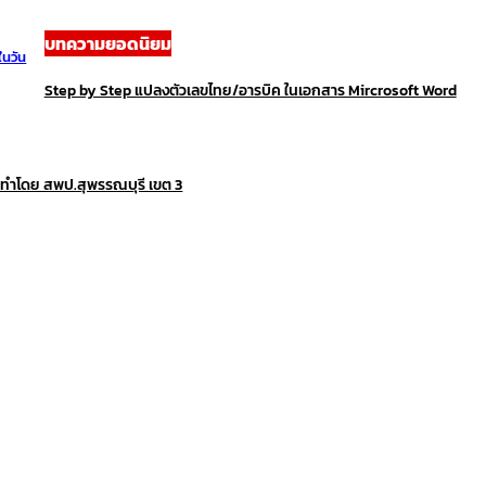
บทความยอดนิยม
ในวัน
Step by Step แปลงตัวเลขไทย/อารบิค ในเอกสาร Mircrosoft Word
ดทำโดย สพป.สุพรรณบุรี เขต 3