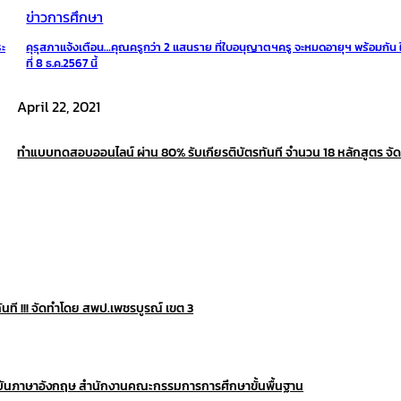
ข่าวการศึกษา
ระ
คุรุสภาแจ้งเตือน…คุณครูกว่า 2 แสนราย ที่ใบอนุญาตฯครู จะหมดอายุฯ พร้อมกัน 
ที่ 8 ธ.ค.2567 นี้
April 22, 2021
ทำแบบทดสอบออนไลน์ ผ่าน 80% รับเกียรติบัตรทันที จำนวน 18 หลักสูตร จั
ที !!! จัดทำโดย สพป.เพชรบูรณ์ เขต 3
าบันภาษาอังกฤษ สำนักงานคณะกรรมการการศึกษาขั้นพื้นฐาน