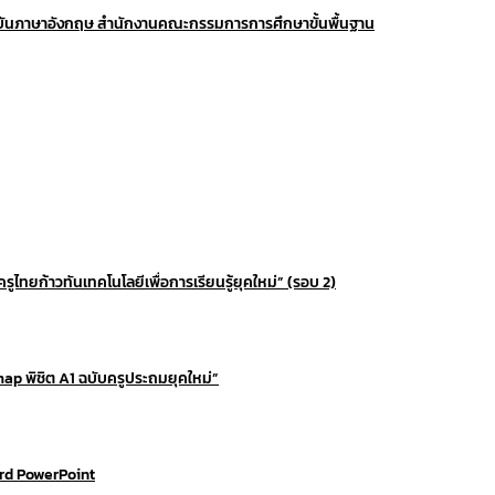
าบันภาษาอังกฤษ สำนักงานคณะกรรมการการศึกษาขั้นพื้นฐาน
ูไทยก้าวทันเทคโนโลยีเพื่อการเรียนรู้ยุคใหม่” (รอบ 2)
map พิชิต A1 ฉบับครูประถมยุคใหม่”
ord PowerPoint