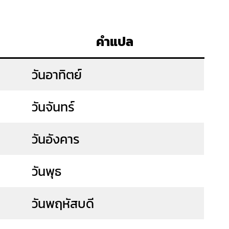
คำแปล
วันอาทิตย์
วันจันทร์
วันอังคาร
วันพุธ
วันพฤหัสบดี