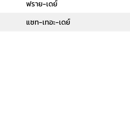
ฟราย-เดย์
แซท-เทอะ-เดย์