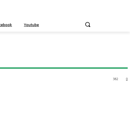
cebook
Youtube
382
0