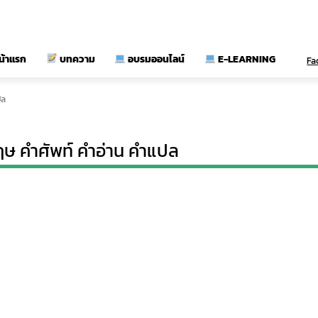
น้าแรก
บทความ
อบรมออนไลน์
E-LEARNING
Fa
ปล
ฤษ คำศัพท์ คำอ่าน คำแปล