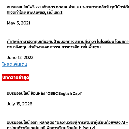
อบรมออนไลน์ฟรี 22 หลักสูตร ทดสอบผ่าน 70 % สามารถคลิกรับวุฒิบัตรได้ท
!!! จัดทำโดย สพป.เพชรบูรณ์ เขต 3
May 5, 2021
คำศัพท์ภาษาอังกฤษเกียวกับป้ายบอกทาง สถานที่ต่างๆ ในโรงเรียน โดยสถา
ภาษาอังกฤษ สำนักงานคณะกรรมการการศึกษาขั้นพื้นฐาน
June 12, 2022
โหลดเพิ่มเติม
บทความล่าสุด
อบรมออนไลน์ ย้อนหลัง “OBEC English Zap!”
July 15, 2026
อบรมออนไลน์ อจท. หลักสูตร “ผลงานวิจัยสู่การพัฒนาผู้เรียนด้วยพลัง AI –
ครูไทยก้าวทันเทคโนโลยีเพื่อการเรียนรู้ยุคใหม่” (รอบ 2)