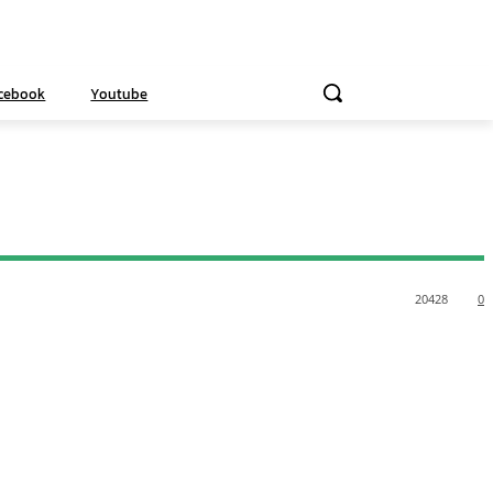
cebook
Youtube
20428
0