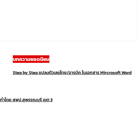
บทความยอดนิยม
Step by Step แปลงตัวเลขไทย/อารบิค ในเอกสาร Mircrosoft Word
ดทำโดย สพป.สุพรรณบุรี เขต 3